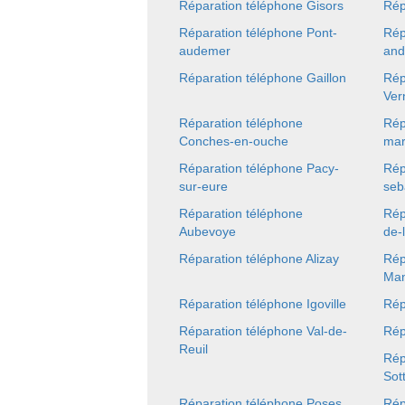
Réparation téléphone Gisors
Rép
Réparation téléphone Pont-
Rép
audemer
and
Réparation téléphone Gaillon
Rép
Ver
Réparation téléphone
Rép
Conches-en-ouche
mar
Réparation téléphone Pacy-
Rép
sur-eure
seb
Réparation téléphone
Rép
Aubevoye
de-
Réparation téléphone Alizay
Rép
Man
Réparation téléphone Igoville
Rép
Réparation téléphone Val-de-
Rép
Reuil
Rép
Sott
Réparation téléphone Poses
Rép