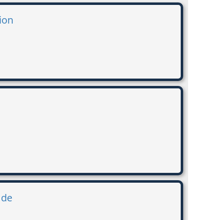
tion
 de