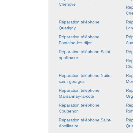
Chenove
Rép
Che
Réparation téléphone
Rép
Quetigny
Lon
Réparation téléphone
Rép
Fontaine-les-dijon
Aux
Réparation téléphone Saint-
Rép
apollinaire
Rép
Cha
Réparation téléphone Nuits-
Rép
saint-georges
Mon
Réparation téléphone
Rép
Marsannay-la-cote
Org
Réparation téléphone
Rép
Couternon
Ruf
Réparation téléphone Saint-
Rép
Apollinaire
Que