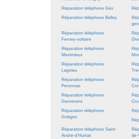
Réparation téléphone Gex
Rép
Réparation téléphone Belley
Rép
gen
Réparation téléphone
Rép
Ferney-voltaire
Div
Réparation téléphone
Rép
Meximieux
Mon
Réparation téléphone
Rép
Lagnieu
Tre
Réparation téléphone
Rép
Peronnas
Cor
Réparation téléphone
Rép
Garnerans
Cruz
Réparation téléphone
Rép
Grièges
Rép
Réparation téléphone Saint-
Rép
André-d'Huiriat
de-