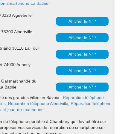
ion smartphone La Bathie
.
3220 Aiguebelle
Afficher le N° *
73200 Albertville
Afficher le N° *
Briand 38110 La Tour
Afficher le N° *
et 74000 Annecy
Afficher le N° *
e Gal marchande du
a Bathie
Afficher le N° *
ne des grandes villes en Savoie :
Réparation téléphone
ins
,
Réparation téléphone Albertville
,
Réparation téléphone
aint-jean-de-maurienne
.
n de téléphone portable à Chambery qui devrait être sur
proposer vos services de réparation de smartphone sur
liquant sur le bouton ci-dessous.