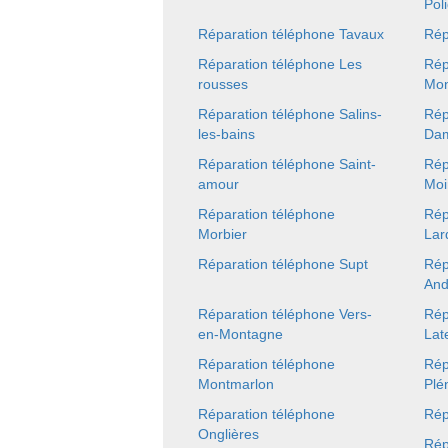
Pol
Réparation téléphone Tavaux
Rép
Réparation téléphone Les
Rép
rousses
Mon
Réparation téléphone Salins-
Rép
les-bains
Dam
Réparation téléphone Saint-
Rép
amour
Moi
Réparation téléphone
Rép
Morbier
Lar
Réparation téléphone Supt
Rép
And
Réparation téléphone Vers-
Rép
en-Montagne
Lat
Réparation téléphone
Rép
Montmarlon
Plé
Réparation téléphone
Rép
Onglières
Rép