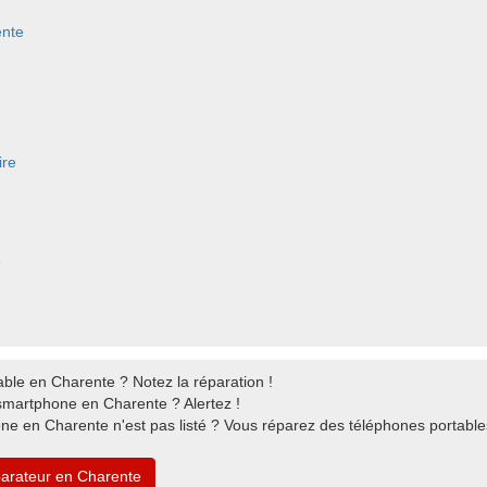
ente
ire
e
able en Charente ? Notez la réparation !
smartphone en Charente ? Alertez !
one en Charente n'est pas listé ? Vous réparez des téléphones portabl
parateur en Charente