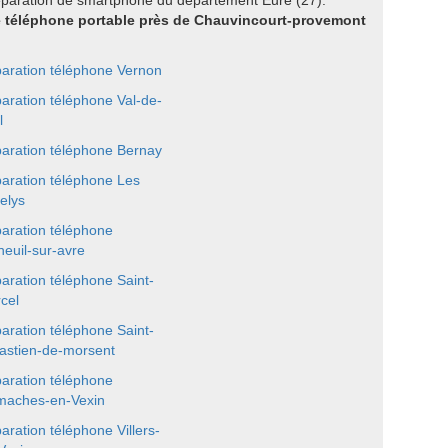
éparation de smartphone du département Eure (27).
re téléphone portable près de Chauvincourt-provemont
aration téléphone Vernon
aration téléphone Val-de-
l
aration téléphone Bernay
aration téléphone Les
elys
aration téléphone
neuil-sur-avre
aration téléphone Saint-
cel
aration téléphone Saint-
astien-de-morsent
aration téléphone
aches-en-Vexin
aration téléphone Villers-