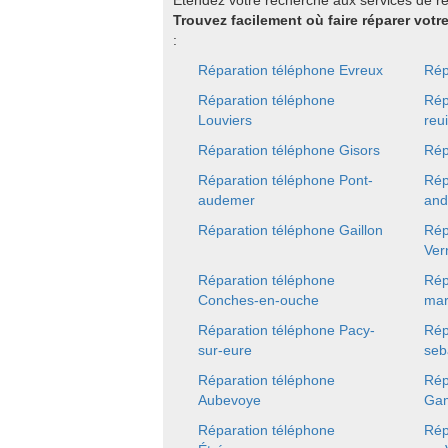
Etendez votre recherche aux services de r
Trouvez facilement où faire réparer vot
:
Réparation téléphone Evreux
Rép
Réparation téléphone
Rép
Louviers
reui
Réparation téléphone Gisors
Rép
Réparation téléphone Pont-
Rép
audemer
and
Réparation téléphone Gaillon
Rép
Ver
Réparation téléphone
Rép
Conches-en-ouche
mar
Réparation téléphone Pacy-
Rép
sur-eure
seb
Réparation téléphone
Rép
Aubevoye
Gam
Réparation téléphone
Rép