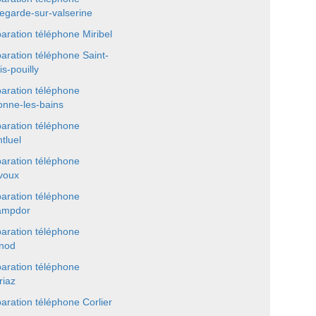
legarde-sur-valserine
aration téléphone Miribel
aration téléphone Saint-
is-pouilly
aration téléphone
onne-les-bains
aration téléphone
tluel
aration téléphone
voux
aration téléphone
ampdor
aration téléphone
nod
aration téléphone
riaz
aration téléphone Corlier