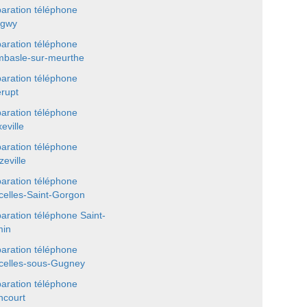
aration téléphone
ngwy
aration téléphone
basle-sur-meurthe
aration téléphone
erupt
aration téléphone
eville
aration téléphone
zeville
aration téléphone
celles-Saint-Gorgon
aration téléphone Saint-
min
aration téléphone
celles-sous-Gugney
aration téléphone
ncourt