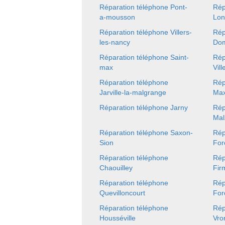
Réparation téléphone Pont-
Rép
a-mousson
Lo
Réparation téléphone Villers-
Rép
les-nancy
Dom
Réparation téléphone Saint-
Rép
max
Vill
Réparation téléphone
Rép
Jarville-la-malgrange
Max
Réparation téléphone Jarny
Rép
Mal
Réparation téléphone Saxon-
Rép
Sion
For
Réparation téléphone
Rép
Chaouilley
Fir
Réparation téléphone
Rép
Quevilloncourt
For
Réparation téléphone
Rép
Housséville
Vro