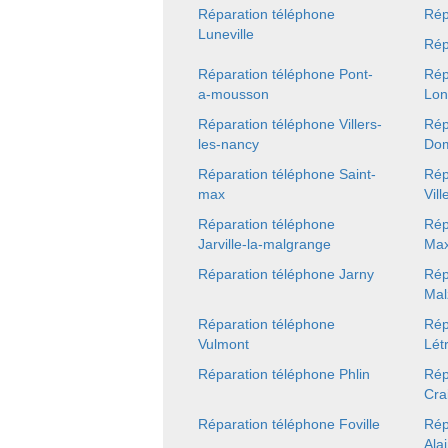
Réparation téléphone
Rép
Luneville
Rép
Réparation téléphone Pont-
Rép
a-mousson
Lo
Réparation téléphone Villers-
Rép
les-nancy
Dom
Réparation téléphone Saint-
Rép
max
Vill
Réparation téléphone
Rép
Jarville-la-malgrange
Max
Réparation téléphone Jarny
Rép
Mal
Réparation téléphone
Rép
Vulmont
Létr
Réparation téléphone Phlin
Rép
Cra
Réparation téléphone Foville
Rép
Ala