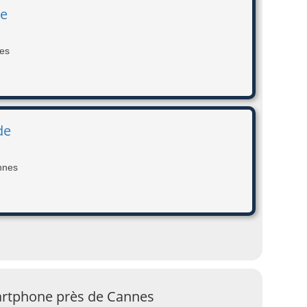
de
es
de
nnes
artphone près de Cannes