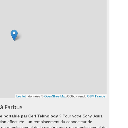
Leaflet
| données ©
OpenStreetMap
/ODbL - rendu
OSM France
 à Farbus
ne portable par Cerf Teknology
? Pour votre Sony, Asus,
ration effectuée : un remplacement du connecteur de
 un remplacement de la caméra visio, un remplacement du