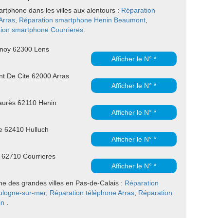
rtphone dans les villes aux alentours :
Réparation
Arras
,
Réparation smartphone Henin Beaumont
,
ion smartphone Courrieres
.
noy 62300 Lens
Afficher le N° *
nt De Cite 62000 Arras
Afficher le N° *
aurès 62110 Henin
Afficher le N° *
e 62410 Hulluch
Afficher le N° *
 62710 Courrieres
Afficher le N° *
one des grandes villes en Pas-de-Calais :
Réparation
ulogne-sur-mer
,
Réparation téléphone Arras
,
Réparation
in
.