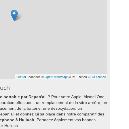
Leaflet
| données ©
OpenStreetMap
/ODbL - rendu
OSM France
luch
e portable par Depan'all
? Pour votre Apple, Alcatel One
paration effectuée : un remplacement de la vitre arrière, un
acement de la batterie, une désoxydation, un
an'all et donnez lui sa place dans notre comparatif des
rtphone à Hulluch
. Partagez également vos bonnes
ur Hulluch.