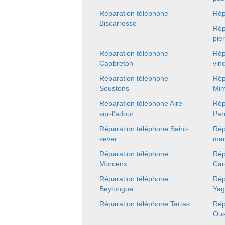
Réparation téléphone
Rép
Biscarrosse
Rép
pie
Réparation téléphone
Rép
Capbreton
vin
Réparation téléphone
Rép
Soustons
Mim
Réparation téléphone Aire-
Rép
sur-l'adour
Par
Réparation téléphone Saint-
Rép
sever
mar
Réparation téléphone
Rép
Morcenx
Car
Réparation téléphone
Rép
Beylongue
Yag
Réparation téléphone Tartas
Rép
Ous