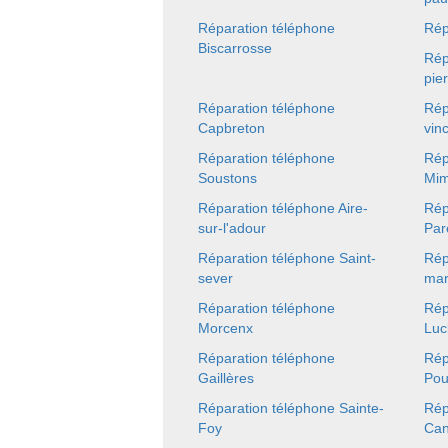
Réparation téléphone
Rép
Biscarrosse
Rép
pie
Réparation téléphone
Rép
Capbreton
vin
Réparation téléphone
Rép
Soustons
Mim
Réparation téléphone Aire-
Rép
sur-l'adour
Par
Réparation téléphone Saint-
Rép
sever
mar
Réparation téléphone
Rép
Morcenx
Luc
Réparation téléphone
Rép
Gaillères
Pou
Réparation téléphone Sainte-
Rép
Foy
Can