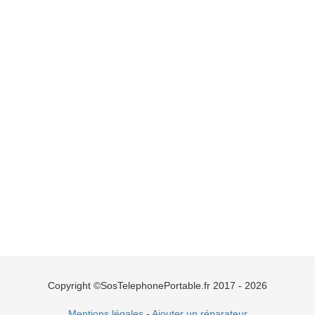
Copyright ©SosTelephonePortable.fr 2017 - 2026
Mentions légales
-
Ajouter un réparateur