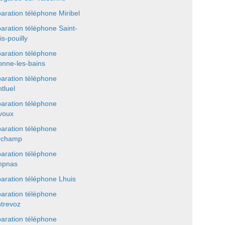
aration téléphone Miribel
aration téléphone Saint-
is-pouilly
aration téléphone
onne-les-bains
aration téléphone
tluel
aration téléphone
voux
aration téléphone
rchamp
aration téléphone
mpnas
aration téléphone Lhuis
aration téléphone
trevoz
aration téléphone