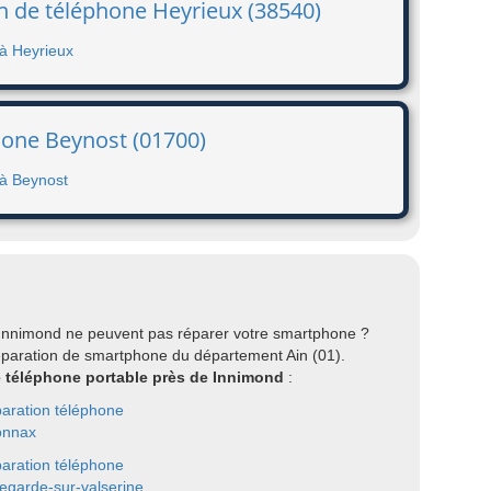
on de téléphone Heyrieux (38540)
 à Heyrieux
hone Beynost (01700)
 à Beynost
 Innimond ne peuvent pas réparer votre smartphone ?
éparation de smartphone du département Ain (01).
re téléphone portable près de Innimond
:
aration téléphone
onnax
aration téléphone
legarde-sur-valserine