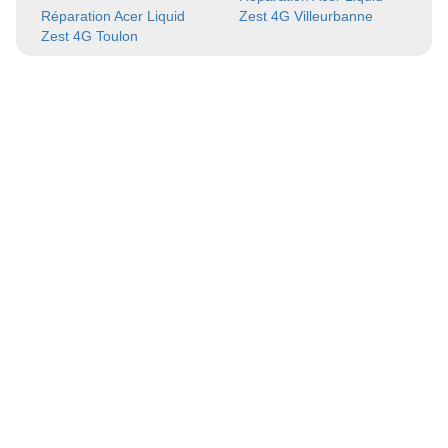
Réparation Acer Liquid
Zest 4G Villeurbanne
Zest 4G Toulon