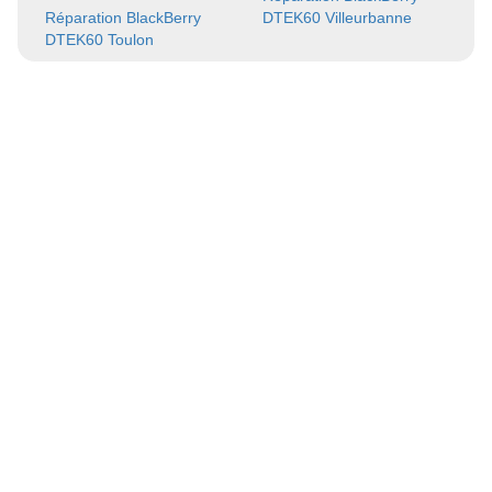
Réparation BlackBerry
DTEK60 Villeurbanne
DTEK60 Toulon