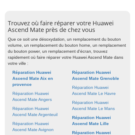
Trouvez où faire réparer votre Huawei
Ascend Mate près de chez vous
Que ce soit une désoxydation, un remplacement du bouton
volume, un remplacement du bouton home, un remplacement
du bouton power, un remplacement d'écran, trouvez
rapidement où faire réparer votre Huawei Ascend Mate dans
votre ville :
Réparation Huawei
Réparation Huawei
Ascend Mate Aix en
Ascend Mate Grenoble
provence
Réparation Huawei
Réparation Huawei
Ascend Mate Le Havre
Ascend Mate Angers
Réparation Huawei
Réparation Huawei
Ascend Mate Le Mans
Ascend Mate Argenteuil
Réparation Huawei
Réparation Huawei
Ascend Mate Lille
Ascend Mate Avignon
Réparation Huawei