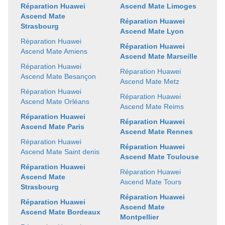
Réparation Huawei
Ascend Mate Limoges
Ascend Mate
Réparation Huawei
Strasbourg
Ascend Mate Lyon
Réparation Huawei
Réparation Huawei
Ascend Mate Amiens
Ascend Mate Marseille
Réparation Huawei
Réparation Huawei
Ascend Mate Besançon
Ascend Mate Metz
Réparation Huawei
Réparation Huawei
Ascend Mate Orléans
Ascend Mate Reims
Réparation Huawei
Réparation Huawei
Ascend Mate Paris
Ascend Mate Rennes
Réparation Huawei
Réparation Huawei
Ascend Mate Saint denis
Ascend Mate Toulouse
Réparation Huawei
Réparation Huawei
Ascend Mate
Ascend Mate Tours
Strasbourg
Réparation Huawei
Réparation Huawei
Ascend Mate
Ascend Mate Bordeaux
Montpellier